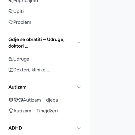
Popričajmo
Upiti
Problemi
Gdje se obratiti – Udruge,
doktori …
Udruge
Doktori, klinike …
Autizam
🧑‍🧑‍🧒
Autizam – djeca
🧒
Autizam – Tinejdžeri
ADHD