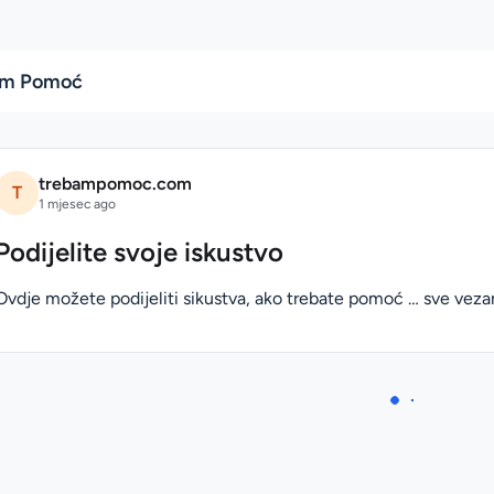
bam Pomoć
trebampomoc.com
T
1 mjesec ago
Podijelite svoje iskustvo
Ovdje možete podijeliti sikustva, ako trebate pomoć … sve vez